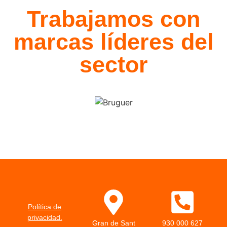
Trabajamos con
marcas líderes del
sector
Política de
privacidad.
Gran de Sant
930 000 627