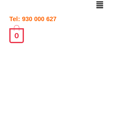
Tel: 930 000 627
0
Ferreteria
Barcelona
Tu ferretería en Barcelona con más de 100 años de
historia. Tres tiendas físicas y servicio de suministros a