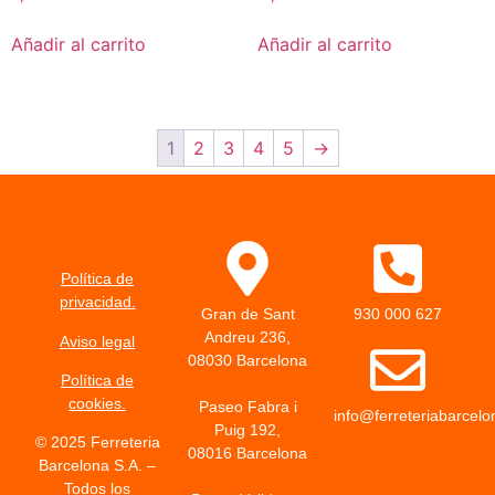
Añadir al carrito
Añadir al carrito
1
2
3
4
5
→
Política de
privacidad.
Gran de Sant
930 000 627
Andreu 236,
Aviso legal
08030 Barcelona
Política de
cookies.
Paseo Fabra i
info@ferreteriabarcel
Puig 192,
© 2025 Ferreteria
08016 Barcelona
Barcelona S.A. –
Todos los