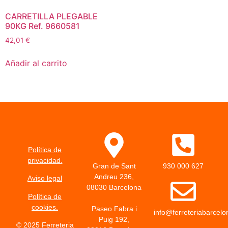
CARRETILLA PLEGABLE
90KG Ref. 9660581
42,01
€
Añadir al carrito
Política de
privacidad.
Gran de Sant
930 000 627
Andreu 236,
Aviso legal
08030 Barcelona
Política de
cookies.
Paseo Fabra i
info@ferreteriabarcel
Puig 192,
© 2025 Ferreteria