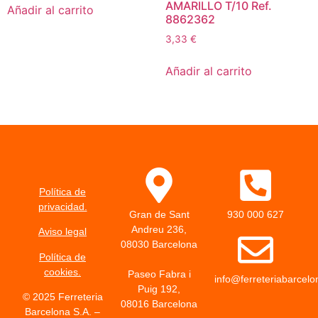
AMARILLO T/10 Ref.
Añadir al carrito
8862362
3,33
€
Añadir al carrito
Política de
privacidad.
Gran de Sant
930 000 627
Andreu 236,
Aviso legal
08030 Barcelona
Política de
cookies.
Paseo Fabra i
info@ferreteriabarcel
Puig 192,
© 2025 Ferreteria
08016 Barcelona
Barcelona S.A. –