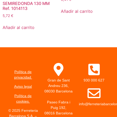
SEMIREDONDA 130 MM
Ref. 1014113
Añadir al carrito
5,72
€
Añadir al carrito
Política de
privacidad.
Gran de Sant
930 000 627
Andreu 236,
Aviso legal
08030 Barcelona
Política de
cookies.
Paseo Fabra i
info@ferreteriabarcel
Puig 192,
© 2025 Ferreteria
08016 Barcelona
Barcelona S.A. –