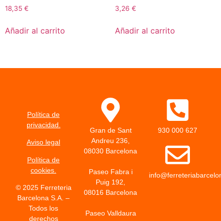
18,35
€
3,26
€
Añadir al carrito
Añadir al carrito
Política de
privacidad.
Gran de Sant
930 000 627
Andreu 236,
Aviso legal
08030 Barcelona
Política de
cookies.
Paseo Fabra i
info@ferreteriabarcel
Puig 192,
© 2025 Ferreteria
08016 Barcelona
Barcelona S.A. –
Todos los
Paseo Valldaura
derechos