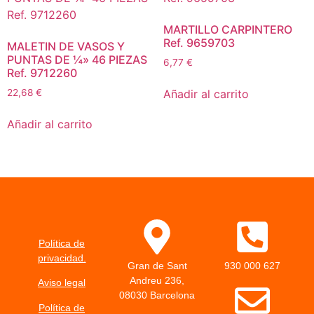
MARTILLO CARPINTERO
Ref. 9659703
MALETIN DE VASOS Y
PUNTAS DE ¼» 46 PIEZAS
6,77
€
Ref. 9712260
Añadir al carrito
22,68
€
Añadir al carrito
Política de
privacidad.
Gran de Sant
930 000 627
Andreu 236,
Aviso legal
08030 Barcelona
Política de