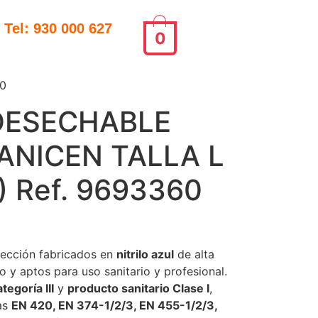
Tel: 930 000 627
0
0
DESECHABLE
SANICEN TALLA L
) Ref. 9693360
ección fabricados en
nitrilo azul
de alta
lvo y aptos para uso sanitario y profesional.
ategoría III
y
producto sanitario Clase I
,
as
EN 420, EN 374-1/2/3, EN 455-1/2/3,