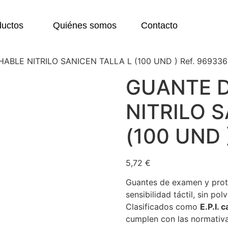
ductos
Quiénes somos
Contacto
BLE NITRILO SANICEN TALLA L (100 UND ) Ref. 969336
GUANTE 
NITRILO 
(100 UND 
5,72
€
Guantes de examen y prot
sensibilidad táctil, sin po
Clasificados como
E.P.I. c
cumplen con las normativ