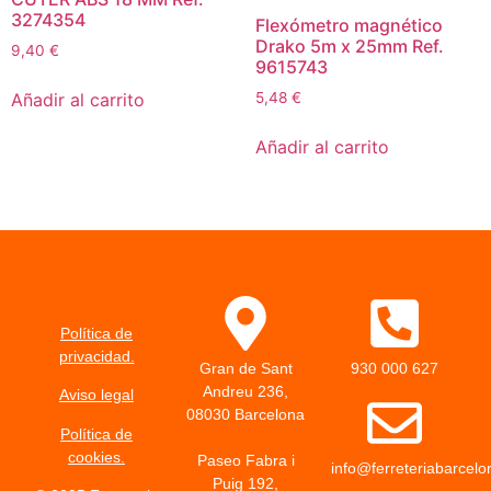
3274354
Flexómetro magnético
Drako 5m x 25mm Ref.
9,40
€
9615743
Añadir al carrito
5,48
€
Añadir al carrito
Política de
privacidad.
Gran de Sant
930 000 627
Andreu 236,
Aviso legal
08030 Barcelona
Política de
cookies.
Paseo Fabra i
info@ferreteriabarcel
Puig 192,