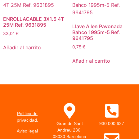
ENROLLACABLE 3X1.5 4T
25M Ref. 9631895
Llave Allen Pavonada
Bahco 1995m-5 Ref.
33,01
€
9641795
Añadir al carrito
0,75
€
Añadir al carrito
Política de
privacidad.
Gran de Sant
930 000 627
Andreu 236,
Aviso legal
08030 Barcelona