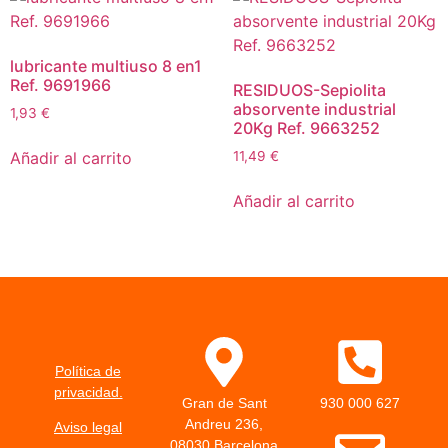
lubricante multiuso 8 en1
Ref. 9691966
RESIDUOS-Sepiolita
absorvente industrial
1,93
€
20Kg Ref. 9663252
Añadir al carrito
11,49
€
Añadir al carrito
Política de
privacidad.
Gran de Sant
930 000 627
Andreu 236,
Aviso legal
08030 Barcelona