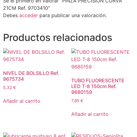
Sé el primero en valorar “PINZA PRECISION CURVA
21CM Ref. 9703410”
Debes
acceder
para publicar una valoración.
Productos relacionados
NIVEL DE BOLSILLO Ref.
9675734
TUBO FLUORESCENTE
LED T-8 150cm Ref.
5,32
€
9680159
Añadir al carrito
7,85
€
Añadir al carrito