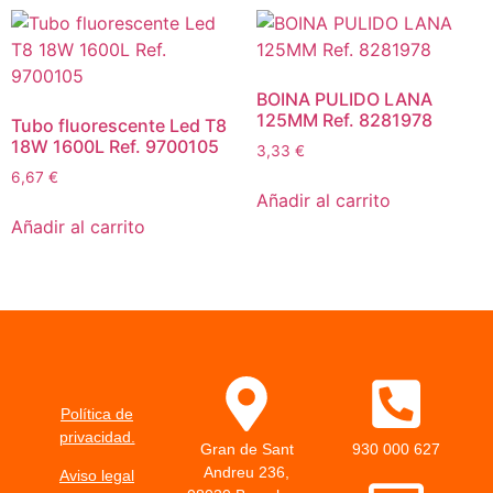
BOINA PULIDO LANA
125MM Ref. 8281978
Tubo fluorescente Led T8
18W 1600L Ref. 9700105
3,33
€
6,67
€
Añadir al carrito
Añadir al carrito
Política de
privacidad.
Gran de Sant
930 000 627
Andreu 236,
Aviso legal