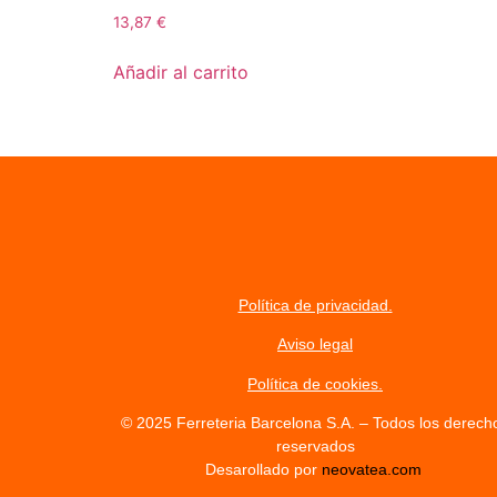
13,87
€
Añadir al carrito
Política de privacidad.
Aviso legal
Política de cookies.
© 2025 Ferreteria Barcelona S.A. – Todos los derech
reservados
Desarollado por
neovatea.com