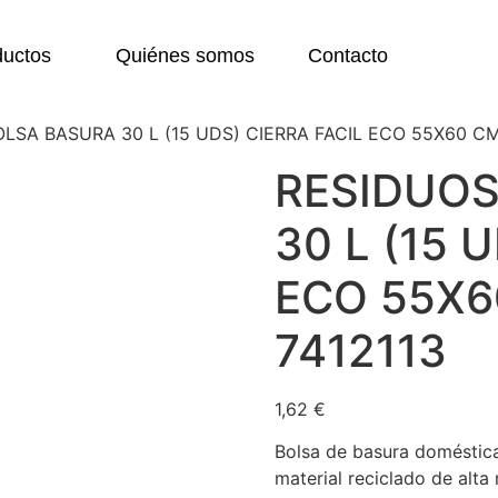
ductos
Quiénes somos
Contacto
LSA BASURA 30 L (15 UDS) CIERRA FACIL ECO 55X60 CM 
RESIDUO
30 L (15 
ECO 55X6
7412113
1,62
€
Bolsa de basura doméstica 
material reciclado de alta