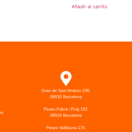
Añadir al carrito
Gran de Sant Andreu 236,
08030 Barcelona
Paseo Fabra i Puig 192,
os
08016 Barcelona
Paseo Valldaura 174,