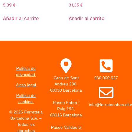
5,39
€
31,35
€
Añadir al carrito
Añadir al carrito
Política de
privacidad.
Gran de Sant
930 000 627
Andreu 236,
Aviso legal
08030 Barcelona
Política de
cookies.
Paseo Fabra i
info@ferreteriabarcel
Puig 192,
© 2025 Ferreteria
08016 Barcelona
Barcelona S.A. –
Todos los
Paseo Valldaura
derechos